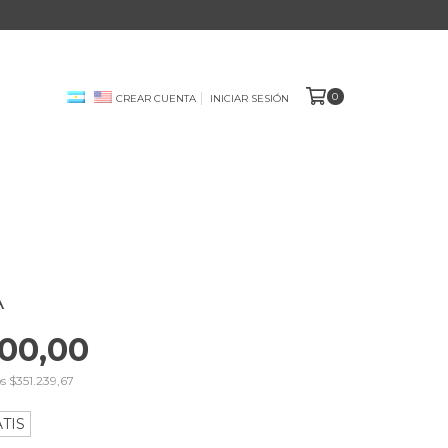
0
CREAR CUENTA
INICIAR SESIÓN
A
00,00
os
$351.239,67
TIS