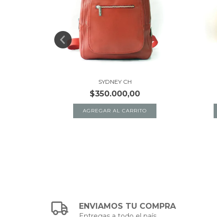
SYDNEY CH
$350.000,00
TO
AGREGAR AL CARRITO
ENVIAMOS TU COMPRA
Entregas a todo el país