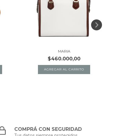
MARIA
$460.000,00
AGREGAR AL CARRITO
A
COMPRÁ CON SEGURIDAD
Tus datos siempre protegidos