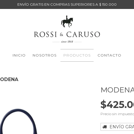
ENVÍO GRATIS EN COMPRAS SUPERIORES A $ 150.000
INICIO
NOSOTROS
PRODUCTOS
CONTACTO
ODENA
MODEN
$425.0
Precio sin impuest
ENVÍO GRA