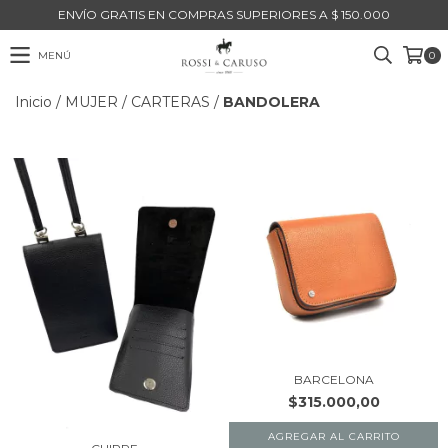
ENVÍO GRATIS EN COMPRAS SUPERIORES A $ 150.000
MENÚ
0
Inicio
/
MUJER
/
CARTERAS
/
BANDOLERA
BARCELONA
$315.000,00
AGREGAR AL CARRITO