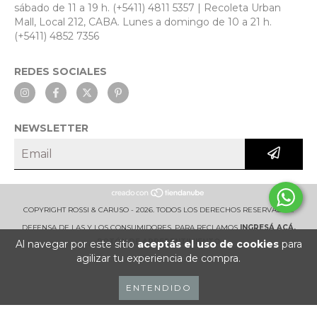
sábado de 11 a 19 h. (+5411) 4811 5357 | Recoleta Urban
Mall, Local 212, CABA. Lunes a domingo de 10 a 21 h.
(+5411) 4852 7356
REDES SOCIALES
NEWSLETTER
COPYRIGHT ROSSI & CARUSO - 2026. TODOS LOS DERECHOS RESERVADOS.
DEFENSA DE LAS Y LOS CONSUMIDORES. PARA RECLAMOS
INGRESÁ ACÁ.
BOTÓN DE ARREPENTIMIENTO
Al navegar por este sitio
aceptás el uso de cookies
para
agilizar tu experiencia de compra.
ENTENDIDO