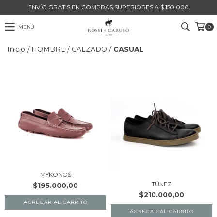
ENVÍO GRATIS EN COMPRAS SUPERIORES A $ 150.000
MENÚ
0
Inicio
/
HOMBRE
/
CALZADO
/
CASUAL
MYKONOS
TÚNEZ
$195.000,00
$210.000,00
AGREGAR AL CARRITO
AGREGAR AL CARRITO