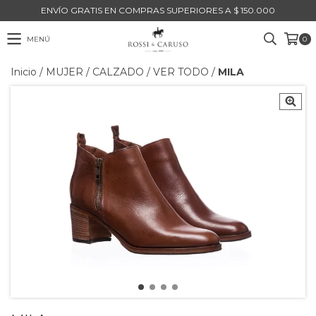
ENVÍO GRATIS EN COMPRAS SUPERIORES A $ 150.000
MENÚ
0
Inicio
/
MUJER
/
CALZADO
/
VER TODO
/
MILA