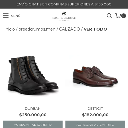
ENVÍO GRATIS EN COMPRAS SUPERIORES A $ 150.000
MENÚ
0
Inicio
/
breadcrumbs.men
/
CALZADO
/
VER TODO
DURBAN
DETROIT
$250.000,00
$182.000,00
AGREGAR AL CARRITO
AGREGAR AL CARRITO