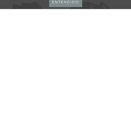
ENTENDIDO
TOLEDO
DICKINSON
$255.000,00
$182.000,00
AGREGAR AL CARRITO
AGREGAR AL CARRITO